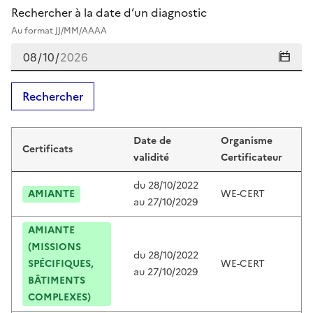
Rechercher à la date d’un diagnostic
Au format JJ/MM/AAAA
Rechercher
Certificats de margot maricot
Date de
Organisme
Certificats
C
validité
Certificateur
du
28/10/2022
AMIANTE
WE-CERT
C
au
27/10/2029
AMIANTE
(MISSIONS
du
28/10/2022
SPÉCIFIQUES,
WE-CERT
C
au
27/10/2029
BÂTIMENTS
COMPLEXES)