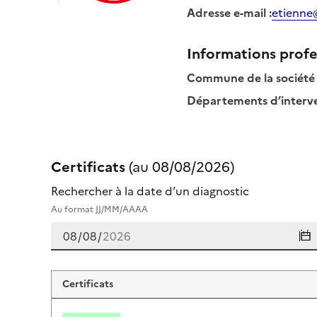
Adresse e-mail
:
etienne
Informations profe
Commune de la société
Départements d’interven
Certificats
(au
08/08/2026
)
Rechercher à la date d’un diagnostic
Au format JJ/MM/AAAA
Certificats de etienne metayer
Certificats