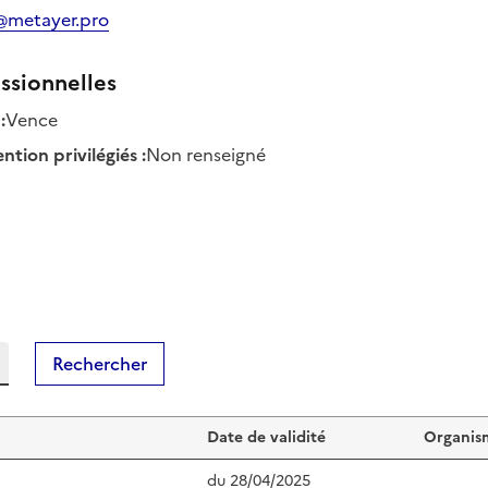
@metayer.pro
ssionnelles
:
Vence
tion privilégiés
:
Non renseigné
Rechercher
Date de validité
Organism
du
28/04/2025