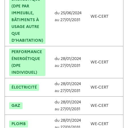
(DPE PAR
IMMEUBLE,
du
25/06/2024
WE-CERT
C
BÂTIMENTS À
au
27/01/2031
USAGE AUTRE
QUE
D’HABITATION)
PERFORMANCE
ÉNERGÉTIQUE
du
28/01/2024
WE-CERT
C
(DPE
au
27/01/2031
INDIVIDUEL)
du
28/01/2024
ÉLECTRICITÉ
WE-CERT
C
au
27/01/2031
du
28/01/2024
GAZ
WE-CERT
C
au
27/01/2031
du
28/01/2024
PLOMB
WE-CERT
C
au
27/01/2031