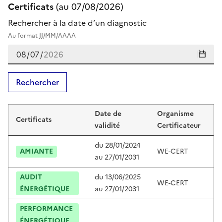
Certificats
(au
07/08/2026
)
Rechercher à la date d’un diagnostic
Au format JJ/MM/AAAA
Rechercher
Certificats de franck peragnoli
Date de
Organisme
Certificats
C
validité
Certificateur
du
28/01/2024
AMIANTE
WE-CERT
C
au
27/01/2031
AUDIT
du
13/06/2025
WE-CERT
C
ÉNERGÉTIQUE
au
27/01/2031
PERFORMANCE
ÉNERGÉTIQUE