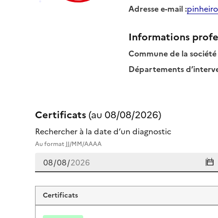
Adresse e-mail
:
pinheiro
Informations profe
Commune de la société
Départements d’interven
Certificats
(au
08/08/2026
)
Rechercher à la date d’un diagnostic
Au format JJ/MM/AAAA
Certificats de victor pinheiro
Certificats