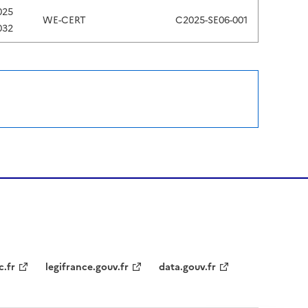
025
WE-CERT
C2025-SE06-001
032
c.fr
legifrance.gouv.fr
data.gouv.fr