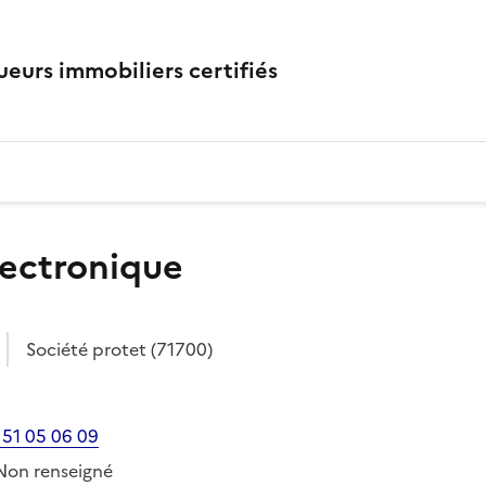
eurs immobiliers certifiés
lectronique
Société
protet
(71700)
 51 05 06 09
Non renseigné