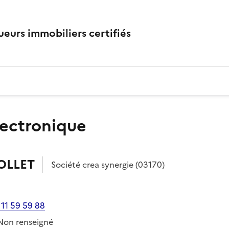
eurs immobiliers certifiés
lectronique
OLLET
Société
crea synergie
(03170)
 11 59 59 88
Non renseigné