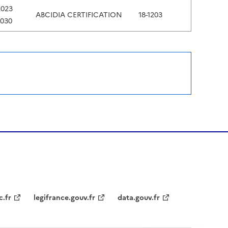
2023
ABCIDIA CERTIFICATION
18-1203
2030
c.fr
legifrance.gouv.fr
data.gouv.fr