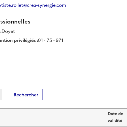
tiste.rollet@crea-synergie.com
ssionnelles
:
Doyet
tion privilégiés
:
01 - 75 - 971
Rechercher
et
Date de
validité