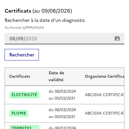
Certificats
(au
09/08/2026
)
Rechercher à la date d’un diagnostic
Au format JJ/MM/AAAA
Rechercher
Certificats de mounir soulimani
Date de
Certificats
Organisme Certificate
validité
du
06/03/2024
ÉLECTRICITÉ
ABCIDIA CERTIFICAT
au
05/03/2031
du
06/03/2024
PLOMB
ABCIDIA CERTIFICAT
au
05/03/2031
TERMITES
du
06/03/2024