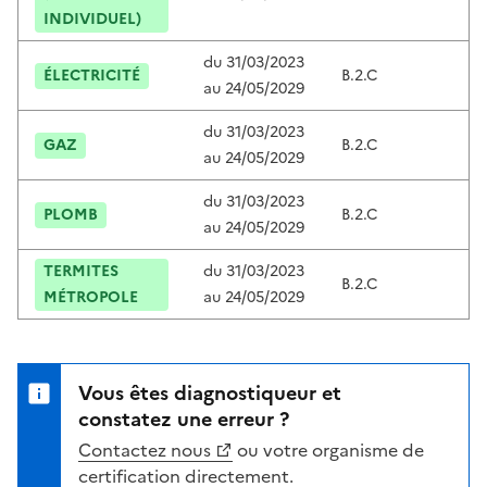
INDIVIDUEL)
du
31/03/2023
ÉLECTRICITÉ
B.2.C
B
au
24/05/2029
du
31/03/2023
GAZ
B.2.C
B
au
24/05/2029
du
31/03/2023
PLOMB
B.2.C
B
au
24/05/2029
TERMITES
du
31/03/2023
B.2.C
B
MÉTROPOLE
au
24/05/2029
Vous êtes diagnostiqueur et
constatez une erreur ?
Contactez nous
ou votre organisme de
certification directement.