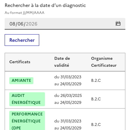
Rechercher à la date d’un diagnostic
Au format JJ/MM/AAAA
Rechercher
Certificats de kévin vambre
Date de
Organisme
Certificats
Ce
validité
Certificateur
du
31/03/2023
AMIANTE
B.2.C
B
au
24/05/2029
AUDIT
du
26/03/2025
B.2.C
B
ÉNERGÉTIQUE
au
24/05/2029
PERFORMANCE
ÉNERGÉTIQUE
du
31/03/2023
B.2.C
B
(DPE
au
24/05/2029