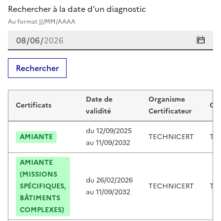
Rechercher à la date d’un diagnostic
Au format JJ/MM/AAAA
Rechercher
Certificats de kévin vasseur
Date de
Organisme
Certificats
Cer
validité
Certificateur
du
12/09/2025
AMIANTE
TECHNICERT
TC2
au
11/09/2032
AMIANTE
(MISSIONS
du
26/02/2026
SPÉCIFIQUES,
TECHNICERT
TC2
au
11/09/2032
BÂTIMENTS
COMPLEXES)