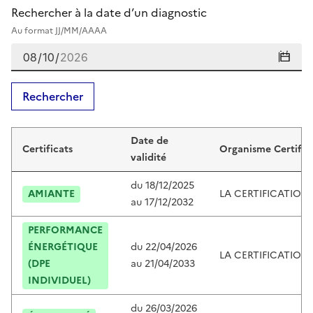
Rechercher à la date d’un diagnostic
Au format JJ/MM/AAAA
Rechercher
Certificats de vincent volant
Date de
Certificats
Organisme Certific
validité
du
18/12/2025
AMIANTE
LA CERTIFICATION
au
17/12/2032
PERFORMANCE
ÉNERGÉTIQUE
du
22/04/2026
LA CERTIFICATION
(DPE
au
21/04/2033
INDIVIDUEL)
du
26/03/2026