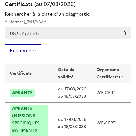
Certificats
(au
07/08/2026
)
Rechercher à la date d’un diagnostic
Au format JJ/MM/AAAA
Rechercher
Certificats de jacques lecoupeau
Date de
Organisme
Certificats
C
validité
Certificateur
du
17/03/2026
AMIANTE
WE-CERT
C
au
16/03/2033
AMIANTE
(MISSIONS
du
17/03/2026
SPÉCIFIQUES,
WE-CERT
C
au
16/03/2033
BÂTIMENTS