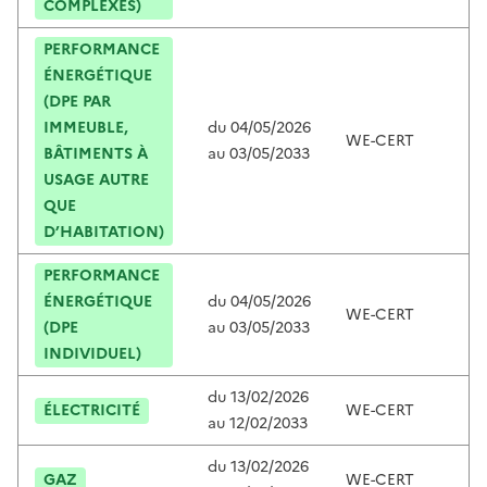
COMPLEXES)
PERFORMANCE
ÉNERGÉTIQUE
(DPE PAR
IMMEUBLE,
du
04/05/2026
WE-CERT
C
BÂTIMENTS À
au
03/05/2033
USAGE AUTRE
QUE
D’HABITATION)
PERFORMANCE
ÉNERGÉTIQUE
du
04/05/2026
WE-CERT
C
(DPE
au
03/05/2033
INDIVIDUEL)
du
13/02/2026
ÉLECTRICITÉ
WE-CERT
C
au
12/02/2033
du
13/02/2026
GAZ
WE-CERT
C